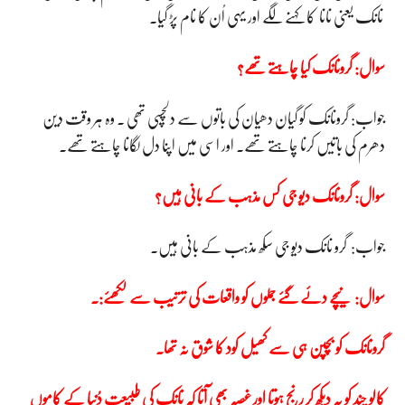
نانک یعنی نانا کا کہنے لگے اور یہی اُن کا نام پڑ گیا۔
سوال: گرونانک کیا چاہتے تھے؟
جواب: گرونانک کو گیان دھیان کی باتوں سے دلچسپی تھی ۔ وہ ہر وقت دین
دھرم کی باتیں کرنا چاہتے تھے۔ اور اسی میں اپنا دل لگانا چاہتے تھے۔
سوال: گرونانک دیو جی کس مذہب کے بانی ہیں؟
جواب: گرو نانک دیو جی سکھ مذہب کے بانی ہیں۔
سوال: نیچے دئے گئے جملوں کو واقعات کی ترتیب سے لکھئے:۔
گرونانک کو بچپن ہی سے کھیل کود کا شوق نہ تھا۔
کالو چند کو یہ دیکھ کر رنج ہوتا اور غصہ بھی آتا کہ نانک کی طبیعت دُنیا کے کاموں