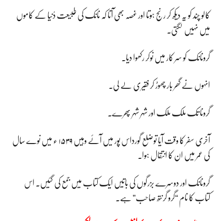
کالو چند کو یہ دیکھ کر رنج ہوتا اور غصہ بھی آتا کہ نانک کی طبیعت دُنیا کے کاموں
میں نہیں لگتی۔
گرونانک کو سر کار میں نوکر رکھوا دیا۔
انہوں نے گھر بار چھوڑ کر فقیری لے لی۔
گرونا تک ملک ملک اور شہر شہر پھرے۔
آخری سفر کا وقت آیا توضلع گورداس پور میں آئے وہیں ۱۵۳۹ ء میں نوے سال
کی عمر میں ان کا انتقال ہوا۔
گرونانک اور دوسرے بزرگوں کی باتیں ایک کتاب میں جمع کی گئیں۔ اس
کتاب کا نام “گرو گرنتھ صاحب” ہے۔