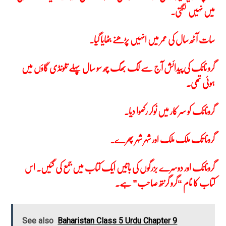
میں نہیں لگتی۔
سات آٹھ سال کی عمر میں انہیں پڑھنے بٹھایا گیا۔
گرو نانک کی پیدائش آج سے لگ بھگ چھ سو سال پہلے تلونڈی گاؤں میں
ہوئی تھی۔
گرونانک کو سر کار میں نوکر رکھوا دیا۔
گرونا تک ملک ملک اور شہر شہر پھرے۔
گرونانک اور دوسرے بزرگوں کی باتیں ایک کتاب میں جمع کی گئیں۔ اس
کتاب کا نام “گرو گرنتھ صاحب” ہے۔
See also
Baharistan Class 5 Urdu Chapter 9