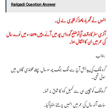
Railgadi Question Answer
انہوں نے گھر بار چھوڑ کر فقیری لے لی۔
آخری سفر کا وقت آیا توضلع گورداس پور میں آئے وہیں ۱۵۳۹ ء میں نوے سال
کی عمر میں ان کا انتقال ہوا۔
جواب:
گرو نانک کی پیدائش آج سے لگ بھگ چھ سو سال پہلے تلونڈی گاؤں میں
ہوئی تھی۔
گرونانک کو بچپن ہی سے کھیل کود کا شوق نہ تھا۔
سات آٹھ سال کی عمر میں انہیں پڑھنے بٹھایا گیا۔