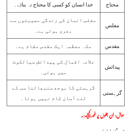
محتاج
خدا انسان کو کسی کا محتاج نہ بنائے۔
مفلس انسان کی زندگی مصیبتوں سے
مفلس
بھری ہوتی ہے۔
مقدس
مکہ معظمہ ایک مقدس مقام ہے۔
علامہ اقبال کی پیدائش سیالکوٹ
پیدائش
میں ہوئی۔
گرہستی کا بوجھ سنبھالنا سب کے
گرہستی
لئے آسان کام نہیں ہوتا۔
سوال: ان جملوں پر غور کیجیے:۔