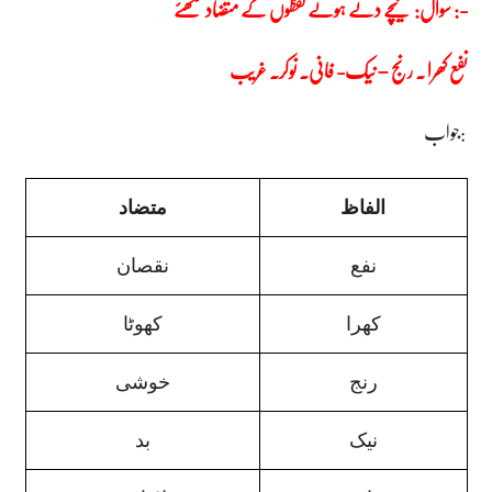
سوال: نیچے دئے ہوئے لفظوں کے متضاد لکھئے :-
نفع کھرا ۔ رنج – نیک- فانی۔ نوکر۔ غریب
جواب:
الفاظ
متضاد
نفع
نقصان
کھرا
کھوٹا
رنج
خوشی
نیک
بد