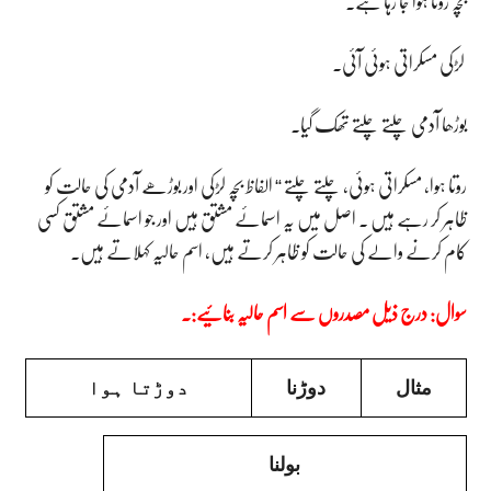
بچہ روتا ہوا جا رہا ہے۔
لڑکی مسکراتی ہوئی آئی۔
بوڑھا آدمی چلتے چلتے تھک گیا۔
روتا ہوا، مسکراتی ہوئی، چلتے چلتے “ الفاظ بچہ لڑکی اور بوڑھے آدمی کی حالت کو
ظاہر کر رہے ہیں ۔ اصل میں یہ اسمائے مشتق ہیں اور جو اسمائے مشتق کسی
کام کرنے والے کی حالت کو ظاہر کرتے ہیں، اسم حالیہ کہلاتے ہیں۔
سوال: درج ذیل مصدروں سے اسم حالیہ بنائیے:۔
مثال
دوڑنا
دوڑتا ہوا
بولنا