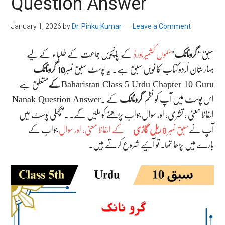
Question Answer
January 1, 2026
by
Dr. Pinku Kumar
Leave a Comment
سبق “
گرونانک
”
جموں کشمیر بورڈ
کے پانچویں جماعت کے طلباء کے لیے
بہارستان اُردو کتاب کا نویں سبق ہے۔ یہ پوسٹ سبق نمبر10
گرونانک
Baharistan Class 5 Urdu Chapter 10 Guru
متعلق ہے
کے
Nanak Question Answer
. اس پوسٹ میں آپ کو نظم
گرونانک
کے
الفاظ معنی ، تشری، اور سوال جواب پڑھنے کو ملیں گے۔ ۔ پچھلی پوسٹ میں
آپ نے
سبق نمبر 8
ریل گاڑی
کے الفاظ معنی، اور سوال
جواب کے
بارے میں پڑھا تھا۔ تو آئیے شروع کرتے ہیں۔