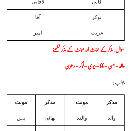
فانی
لافانی
نوکر
آقا
غریب
امیر
مذکر کے مونث اور مونٹ کے مذکر لکھئے
سوال:
والد – بہن – نانا – بیوی – نوکر – دھوبن
: جواب
مذكر
مونث
مذکر
مونث
والد
والده
بھائی
بہن