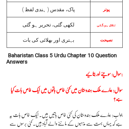
( ہندی لفظ ) پاک، مقدس
پوتر
لکھی گئی، تحریر ہو گئی
نقش ہوگئی
بہتری اور بھلائی کی بات
نصیحت
Baharistan Class 5 Urdu Chapter 10 Question
Answers
سوال: سوچئے اور بتائیے:
سوال: ہمارے ملک ہندوستان میں کئی خاص باتوں میں ایک خاص بات کیا
ہے؟
جواب: ہمارے ملک ہندوستان کی کئی خاص باتیں ہیں۔ ایک خاص بات یہ
ہے کہ یہاں بہت سے مذہبوں کے ماننے والے آباد ہیں۔ کئی برسوں سے