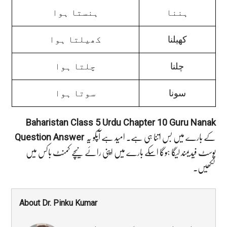
ہننا
ہنستا ہوا
کھیلنا
کھیلتا ہوا
چلنا
چلتا ہوا
سونا
سوتا ہوا
Baharistan Class 5 Urdu Chapter 10 Guru Nanak
Question Answer
کے بارے میں بس اتنا ہی ہے۔ امید ہے آپکو یہ
پوسٹ فیدیمند لیگا ہوگا اسکے بارے میں اپنی رائے نیچے کمنٹ باکس میں
لکھیں۔
About Dr. Pinku Kumar