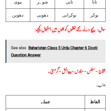
نانا
نانی
شوہر
بیوی
نوکر
نوکرانی
دھوبی
دھوبن
:سوال: نیچے دئے گئے لفظوں کو جملوں میں استعمال کیجیے
See also
Baharistan Class 5 Urdu Chapter 6 Dosti
Question Answer
محتاج – مفلس – مقدس – پیدائش – گرہستی۔
:جواب
الفاظ
جملے