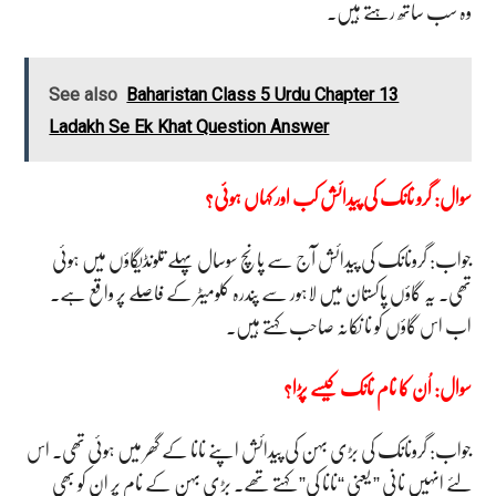
وہ سب ساتھ رہتے ہیں۔
See also
Baharistan Class 5 Urdu Chapter 13
Ladakh Se Ek Khat Question Answer
سوال: گرو نانک کی پیدائش کب اور کہاں ہوئی؟
جواب: گرونانک کی پیدائش آج سے پانچ سوسال پہلے تلونڈیگاؤں میں ہوئی
تھی۔ یہ گاؤں پاکستان میں لاہور سے پندرہ کلومیٹر کے فاصلے پر واقع ہے۔
اب اس گاؤں کو نا نکانہ صاحب کہتے ہیں۔
سوال: اُن کا نام نانک کیسے پڑا؟
جواب: گرونانک کی بڑی بہن کی پیدائش اپنے نانا کے گھر میں ہوئی تھی۔ اس
لئے انہیں نانی ” یعنی “نانا کی” کہتے تھے۔ بڑی بہن کے نام پر ان کو بھی