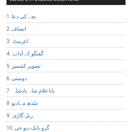
بچے کی دعا
انصاف
انٹرنیٹ
گفتگو کے آداب
تصویر کشمیر
دوستی
بابا غلام شاہ بادشاہ
سُدھ مہادیو
ریل گاڑی
گرو نانک دیو جی