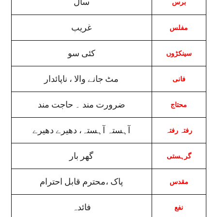
سال
برس
غریب
مفلس
کئی سو
سینکڑوں
مٹ جانے والا ، ناپائدار
فانی
ضرورت مند ۔ حاجت مند
محتاج
آہستہ آہستہ، دھیرے دھیرے
رفتہ رفتہ
گھر بار
گرہستی
پاک ،محترم قابل احترام
مقدس
فائدہ
نفع