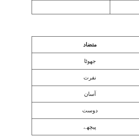
متضاد
جھوٹا
نفرت
آسان
دوست
پیچھے