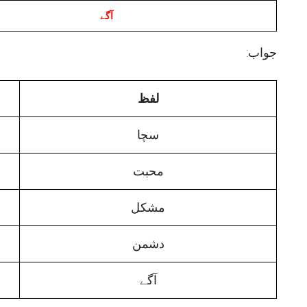
آگے
:جواب
لفظ
سچا
محبت
مشکل
دشمن
آگے