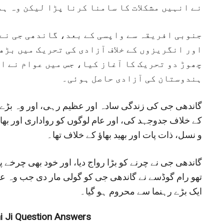
نے انہیں مشکلات کا سامنا کرنا پڑا لیکن وہ ہ
جنوبی افریقہ سے واپسی کے بعد، گاندھی جی نے
اور انگریزوں کے خلاف آزادی کی تحریک میں بڑھ
چھوڑ دو تحریک کا آغاز کیا، جس میں عوام نے ان 
ہندوستان کی آزادی حاصل ہوئی۔
گاندھی جی کی زندگی سادہ اور عظیم رہی، اور وہ بڑے 
کے خلاف جدوجہد کی، اور عام لوگوں کو رواداری اور بھ
و نسل، ذات پات اور بھید بھاؤ کے خلاف تھا۔
تھو رام گوڈسے نے گاندھی جی کو گولی مار دی جب وہ ع
ایک بڑے رہنما سے محروم ہو گیا۔
i Ji Question Answers