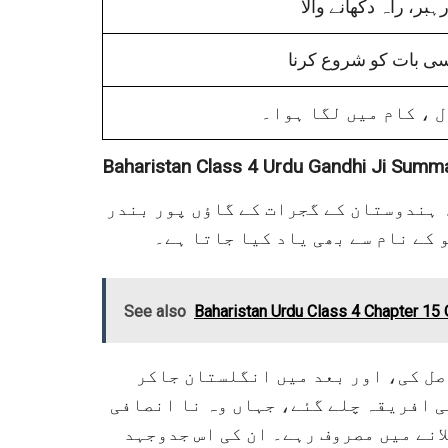
ہبر، راہ دکھانے والا
ی بات کو شروع کرنا
 ، کام میں لگا ہوا۔
Baharistan Class 4 Urdu Gandhi Ji Summ
 ہندوستان کے گجرات کے گاؤں پور بندر
کے نام سے بھی یاد کیا جاتا ہے۔
See also
Baharistan Urdu Class 4 Chapter 15
صل کی، اور بعد میں انگلستان جاکر
ی افریقہ چلے گئے، جہاں وہ نا انصافی
لانے میں مصروف رہے۔ ان کی اس جدوجہد