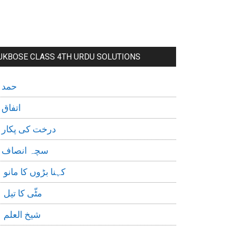
JKBOSE CLASS 4TH URDU SOLUTIONS
حمد
اتفاق
درخت کی پکار
سچہ انصاف
کہنا بڑوں کا مانو
مٹّی کا تیل
شیخ العلم