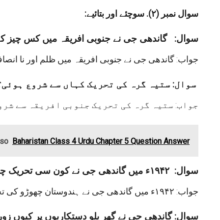
:سوال نمبر (
۲).
سوچئے اور بتائیے
سوال: گاندھی جی نے جنوبی افریقہ میں کس چیز کے 
جواب: گاندھی جی نے جنوبی افریقہ میں ظلم اور نا انصافی
سوال: ستیہ گرہ کی تحریک کہاں سے شروع ہوئی؟
جواب: ستیہ گرہ کی تحریک جنوبی افریقہ سے شرو
lso
Baharistan Class 4 Urdu Chapter 5 Question Answer
سوال: ۱۹۴۲ء میں گاندھی جی نے کون سی تحریک چلائی ؟
جواب:
۱۹۴۲ء میں گاندھی جی نے ہندوستان چھوڑو کی تحریک چلائی۔
سوال: گاندھی جی نے گھر یلو دستکاریوں پر کیوں زور 