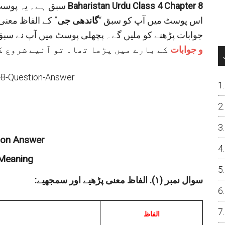
Baharistan Urdu Class 4 Chapter 8
متعلق ہے
سبق ہے۔ یہ پوسٹ سبق نمب
اس پوسٹ میں آپ کو سبق “
گاندھی جی
” کے الفاظ معنی
جوابات پڑھنے کو ملیں گے۔ پچھلی پوسٹ میں آپ نے سبق
و جوابات
کے بارے میں پڑھا تھا۔ تو آئیے شروع ک
tion Answer
 Meaning
:سوال نمبر (
۱).
الفاظ معنی پڑھیے اور سمجھیے
الفاظ