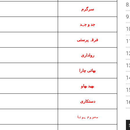
سرگرم
جد و جہد
فرقہ پرستی
رواداری
بھائی چارا
بھید بھاو
دستکاری
محروم ہونا