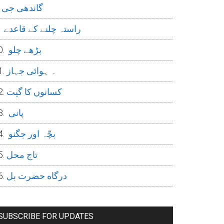
گاندھی جی
راستہ چلنے کے قاعدے
بڑھے چلو
۔ ہوائی جہاز
کسانوں کا گیت
پانی
بچّہ اور جگنو
تاج محل
درگاه حضرت بل
SUBSCRIBE FOR UPDATES