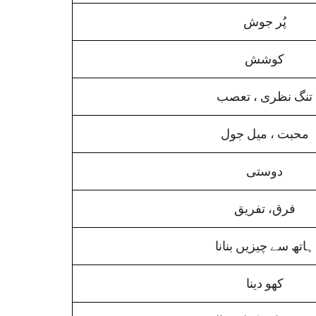
پُر جوش
کوشش
تنگ نظری ، تعصب
محبت ، میل جول
دوستی
فرق، تفریق
ہاتھ سے چیزیں بنانا
کھو دینا