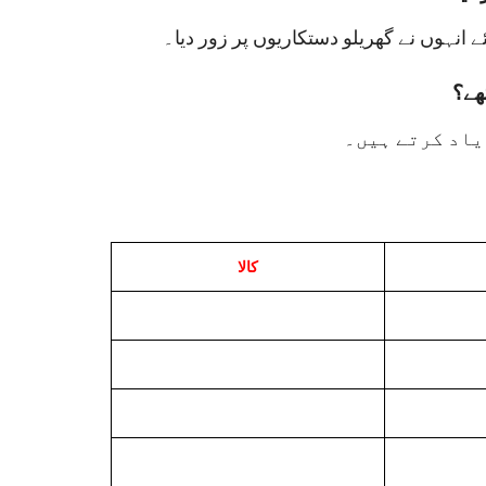
ھے؟
یاد کرتے ہیں۔
کالا