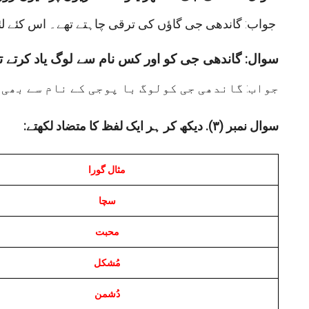
جواب: گاندھی جی گاؤں کی ترقی چاہتے تھے۔ اس کئے لئے انہوں نے گھریلو دستکاریوں پر زور دیا۔
سوال: گاندھی جی کو اور کس نام سے لوگ یاد کرتے ت
جواب: گاندھی جی کولوگ با پوجی کے نام سے بھی 
:سوال نمبر (۳). دیکھ کر ہر ایک لفظ کا متضاد لکھتے
مثال گورا
سچا
محبت
مُشکل
دُشمن