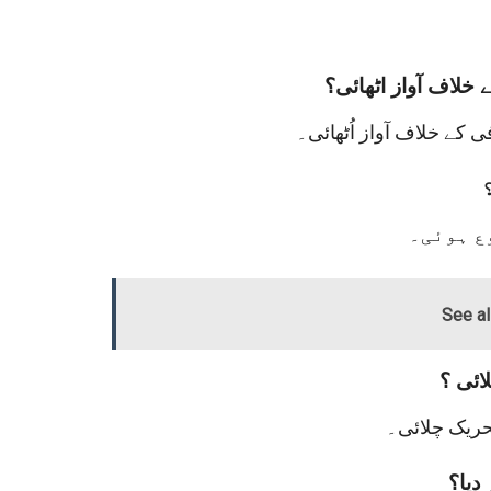
خلاف آواز اٹھائی؟
 کے خلاف آواز اُٹھائی۔
ع ہوئی۔
See a
دیا؟