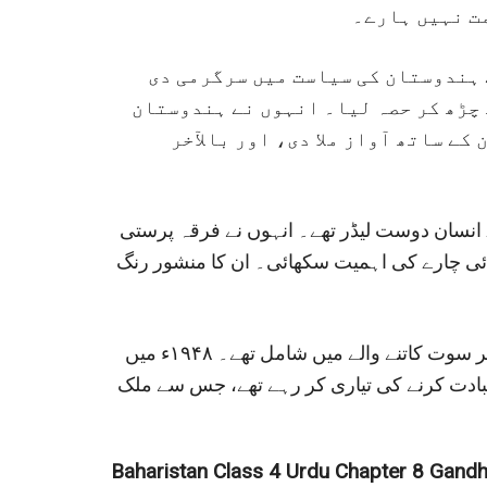
مت نہیں ہارے۔
 ہندوستان کی سیاست میں سرگرمی دی
 چڑھ کر حصہ لیا۔ انہوں نے ہندوستان
کے ساتھ آواز ملا دی، اور بالآخر
انسان دوست لیڈر تھے۔ انہوں نے فرقہ پرستی
ائی چارے کی اہمیت سکھائی۔ ان کا منشور رنگ
گاندھی جی نے چرنے کو بڑا رواج دیا، اور خود بھی چرخے پر سوت کاتنے والے میں شامل تھے۔ ۱۹۴۸ء میں
بادت کرنے کی تیاری کر رہے تھے، جس سے ملک
Baharistan Class 4 Urdu Chapter 8 Gandh