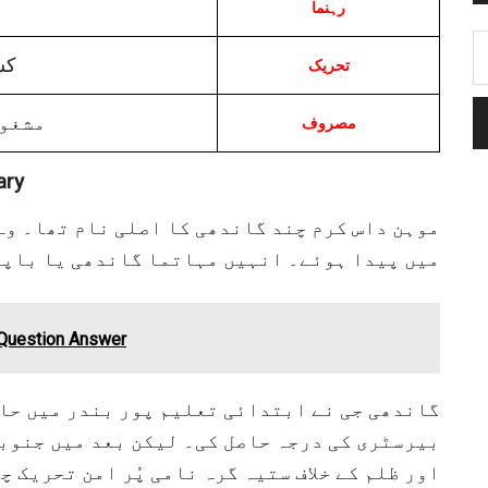
ر
رہنما
کس
تحریک
مشغول
مصروف
ary
موہن داس کرم چند گاندھی کا اصلی نام تھا۔ وہ
میں پیدا ہوئے۔ انہیں مہاتما گاندھی یا باپو 
 Question Answer
گاندھی جی نے ابتدائی تعلیم پور بندر میں حا
بیرسٹری کی درجہ حاصل کی۔ لیکن بعد میں جنوب
اور ظلم کے خلاف ستیہ گرہ نامی پُر امن تحریک چ