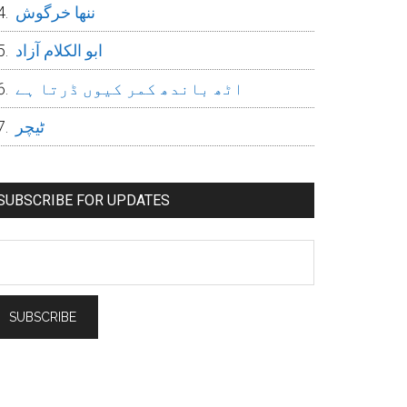
ننھا خرگوش
ابو الکلام آزاد
اٹھ باندھ کمر کیوں ڈرتا ہے
ٹیچر
SUBSCRIBE FOR UPDATES