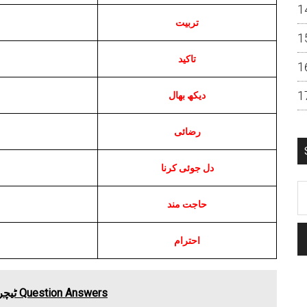
تربیت
تاکید
دیکھ بھال
رضائی
دل جوئی کرنا
حاجت مند
احترام
JKBOSE Class 3rd Urdu Chapter 17 ٹیچر Question Answers