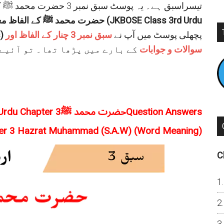
تیسراسبق ہے۔ یہ پوسٹ سبق نمبر 3 حضرت محمد ﷺ کےمتعلق ہے. اس پوسٹ میں آپ کو
(JKBOSE Class 3rd Urdu
پڑھنے کو ملیں گے۔
حضرت محمد ﷺ کے الفاظ
مع
پچھلی پوسٹ میں آپ نے
سبق نمبر 3 چنار کے الفاظ اور
 3
سوالات و جوابات
کے بارے میں پڑھا تھا۔ تو آئیے
JKBOSE Class 3rd Urdu Chapter 3حضرت محمد ﷺQuestion Answers
er 3 Hazrat Muhammad (S.A.W) (Word Meaning)
C