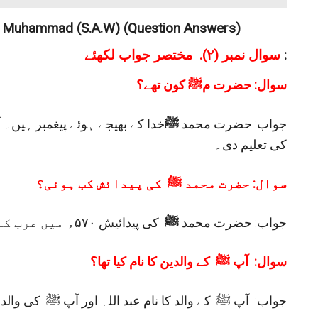
t Muhammad (S.A.W) (Question Answers)
:
سوال نمبر (
۲).
مختصر جواب لکھئے
سوال: حضرت م
ﷺ
کون تھے؟
جواب: حضرت محمد
ﷺ
خدا کے بھیجے ہوئے پیغمبر ہیں۔
کی تعلیم دی۔
سوال: حضرت محمد
ﷺ
کی پیدائش کب ہوئی؟
جواب: حضرت محمد
ﷺ
کی پیدائیش ۵۷۰ء میں عرب کے شہر میں ہوئی۔
سوال:
آپ
ﷺ
کے والدین کا نام کیا تھا؟
جواب: آپ ﷺ کے والد کا نام عبد اللہ اور آپ ﷺ کی والدہ 