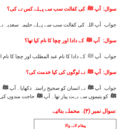
سوال: آپ
ﷺ
کی کفالت سب سے پہلے کس نے کی؟
جواب: آپ اللہ کی کفالت سب سے پہلے حلیمہ سعدیہ ن
سوال: آپ
ﷺ
کے دادا اور چچا کا نام کیا تھا؟
جواب: آپ ﷺ کے دادا کا نام عبد المطلب اور چچا کا نام ا
سوال: آپ
ﷺ
نے لوگوں کی کیا خدمت کی؟
جواب: آپ
ﷺ
نے انسان کو صحیح راستہ دکھایا۔ آپ
ﷺ
بو
ﷺ
کو یتیموں سے بہت پیار تھا۔ آپ
ﷺ
حاجت مندوں کی ح
:
سوال نمبر (
۳).
محملے بنائیے
پیغام لانے والا