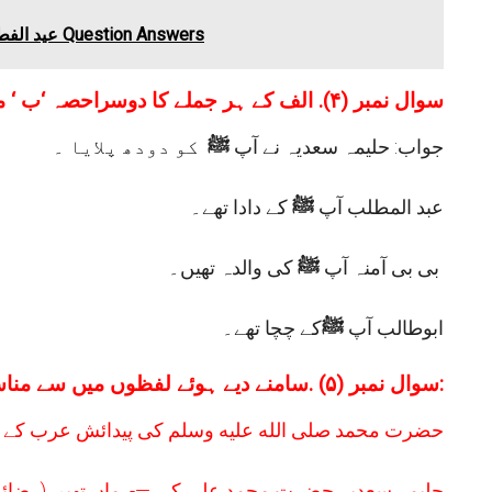
JKBOSE Class 3rd Urdu Chapter 9 عيد الفطر Question Answers
:سوال نمبر (
۴).
الف کے ہر جملے کا دوسراحصہ ‘ب ‘ م
جواب: حلیمہ سعدیہ نے آپ
ﷺ
کو دودھ پلایا ۔
عبد المطلب آپ
ﷺ
کے دادا تھے۔
کی والدہ تھیں۔
بی بی آمنہ آپ
ﷺ
ابوطالب آپ
ﷺ
کے چچا تھے۔
سامنے دیے ہوئے لفظوں میں سے مناسب لفظ خالی جگہوں میں بھریئے:
سوال نمبر (
۵) .
حضرت محمد صلى الله عليه وسلم کی پیدائش عرب کے ش
حلیمہ سعدیہ حضرت محمد علی کی —- ماں تھیں (رضائی،