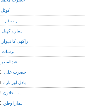
کوئل
ہمسایہ
ہمارے کھیل
راکھی کا تہوار
برسات
عیدالفطر
حضرت علی
بادل اور تارے
ہبہ خاتون
ہمارا وطن