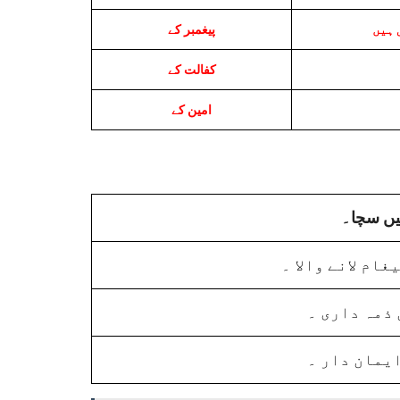
 ہیں
پیغمبر کے
کفالت کے
امین کے
یں سچا۔
ام لانے والا ۔
ذمہ داری ۔
یمان دار ۔