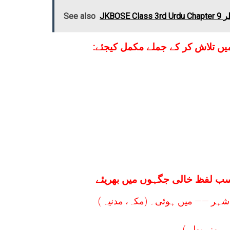
See also
یں تلاش کر کے جملے مکمل کیجئے
ہر —— میں ہوئی۔ (مکہ، مدنیہ )
 منہ بولی)