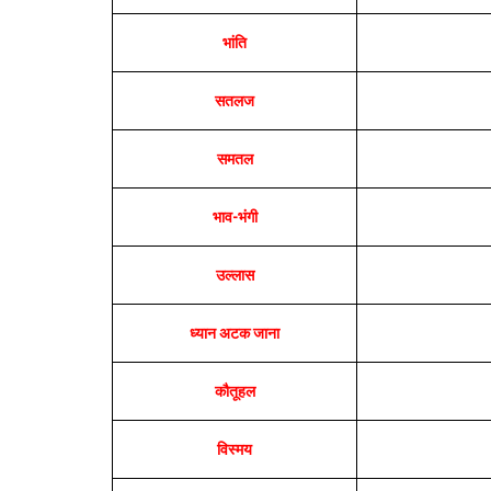
भांति
सतलज
समतल
भाव-भंगी
उल्लास
ध्यान अटक जाना
कौतूहल
विस्मय